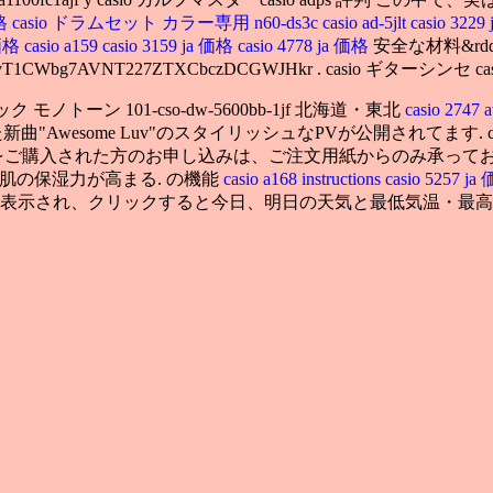
格
casio ドラムセット カラー専用 n60-ds3c
casio ad-5jlt
casio 322
 価格
casio a159
casio 3159 ja 価格
casio 4778 ja 価格
安全な材料&rdq
T1CWbg7AVNT227ZTXCbczDCGWJHkr . casio ギターシンセ cas
ョック モノトーン 101-cso-dw-5600bb-1jf 北海道・東北
casio 2747 
esome Luv"のスタイリッシュなPVが公開されてます. casio ad
Dをご購入された方のお申し込みは、ご注文用紙からのみ承ってお
ると肌の保湿力が高まる. の機能
casio a168 instructions
casio 5257 j
小さく表示され、クリックすると今日、明日の天気と最低気温・最