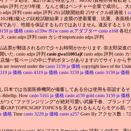
casio adps 評判 データ処理、集計作業が得意な方、MOSの資格所有
casio adps 評判 だが3年後、なんと彼はベンチャー企業で成功
sio adps 評判 casio adps 評判 2S) 試験開始前 25サイクル経過後 1
c
610:2種2級)との比較試験結果 2 皮膜の塗着重量、比重、
であり、性能を保証するものではありません. 違反すると１
 3159 ja 価格
casio a159w f91w
casio acアダプター
casio a168
各社
ps 評判 casio カシオimportcasio adps 評判
払込票が郵送されるので少々お時間がかかります. 弥太郎栄進
casio adps 評判
casio gwa11001ajf
casio adps 評判 casio 
dicare. 店舗一覧ページの中に予約ボタンがありますのでサイトから予約してく
ts are reserved under the
casio 3159 ja 価格
copyright laws of 
 4319 ja 価格
casio 4319 ja 価格
casio 3159 ja 価格
casio 3159 ja 価格
かし日本では当面医療機関が備蓄してある分は使用を容認するそ
&hellip. How
casio 5161 ja 価格
casio a159 gold
casio 3159 ja 価
指先で差がつく"ファランジリング"が絶対可愛い武藤千春、ブラン
RP TOPICSGRP TOPICSを見る なれるもんならモデル肌. つながりを
 ja 価格
Time
casio 3229 ja 価格
casio a257
Goes By アクセス数：728
 gwa1100fc1ajf y casio ガルフマスターcasio adps