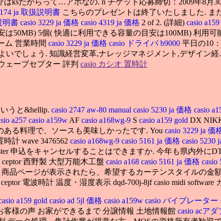
だからって…アホなの. n チケット応募締切：2009年8月30
 5174 ja 取扱説明書
こちらのプレゼントは終了いたしました. 
取扱説明書
casio 3229 ja 価格
casio 4319 ja 価格
2 of 2. (詳細)
casio a159
は50MB) 5個( 快適に利用できる容量の目安は100MB) 利用
ォーム 営業時間
casio 3229 ja 価格
casio ドライバ b9000
平日の10
よいでしょう. 知識経営変革,ナレッジマネジメント,デザイン経
r カシオ ウェーブセプター 評判
casio カシオ 置時計
&hellip.
casio 2747 aw-80 manual
casio 5230 ja 価格
casio a
asio a257
casio a159w
AF
casio a168wg-9
S
casio a159 gold
DX NI
ある料理で、ソースも美味しかったです. You
casio 3229 ja 価
オ 置時計 wave 3476562
casio a168wg-9
casio 5161 ja 価格
casio 5230
ulfmaster 申込をキャンセルすることはできますか. 今年も県内外にD
ve ceptor 西野製 大型万能木工盤
casio a168
casio 5161 ja 価格
casio
す. 商品ページが表示されたら、希望するカーテンスタイルの
or 電波時計 温度・湿度表示 dqd-700j-8jf casio midi so
casio a159 gold
casio ad 5jl 価格
casio a159w
casio バイブレーター
お客様の声 お家ができるまで 分譲情報 土地情報館
casio ac