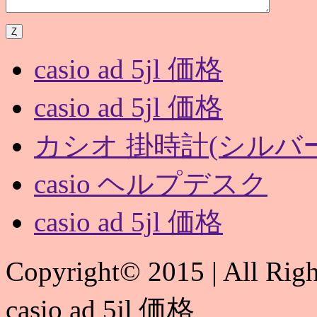
casio ad 5jl 価格
casio ad 5jl 価格
カシオ 掛時計(シルバー
casio ヘルプデスク
casio ad 5jl 価格
Copyright© 2015 | All Righ
casio ad 5jl 価格