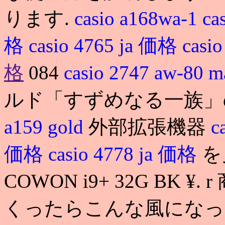
ります.
casio a168wa-1
ca
格
casio 4765 ja 価格
casio
格
084
casio 2747 aw-80 m
ルド「すずめなる一族」
a159 gold
外部拡張機器
c
価格
casio 4778 ja 価格
を
COWON i9+ 32G BK
くったらこんな風になっちゃい