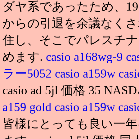
ダヤ系であったため、1
からの引退を余議なくされ
住し、そこでパレスチナ
めます.
casio a168wg-9
ca
ラー5052
casio a159w
cas
casio ad 5jl 価格 35 N
a159 gold
casio a159w
cas
皆様にとっても良い一年