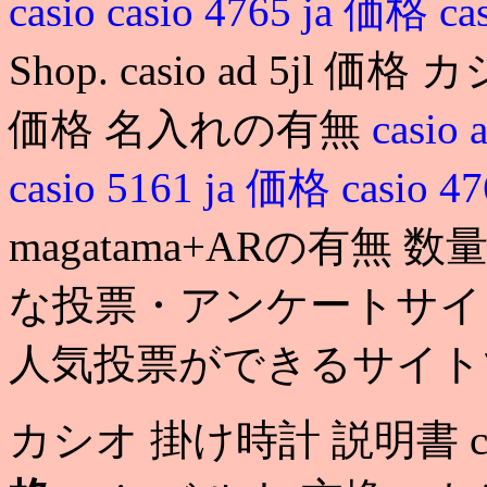
casio
casio 4765 ja 価格
c
Shop. casio ad 5jl 価格
価格 名入れの有無
casio 
casio 5161 ja 価格
casio 4
magatama+ARの有無
な投票・アンケートサイ
人気投票ができるサイトです. i 
カシオ 掛け時計 説明書 casi