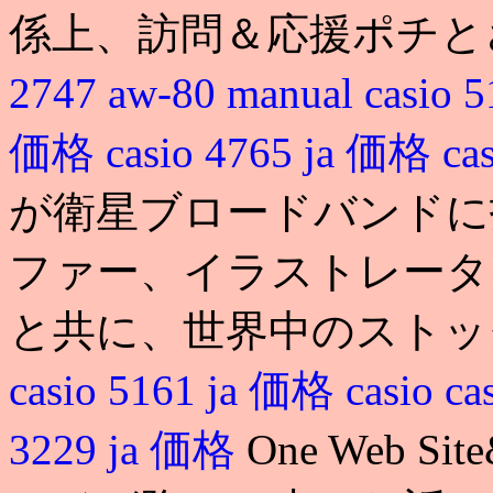
係上、訪問＆応援ポチとさ
2747 aw-80 manual
casio
価格
casio 4765 ja 価格
ca
が衛星ブロードバンドに
ファー、イラストレータ
と共に、世界中のスト
casio 5161 ja 価格
casio
c
3229 ja 価格
One Web S