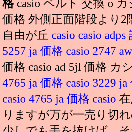
格
casio ベルト 交換 o カ
価格 外側正面階段より2
自由が丘
casio
casio adp
5257 ja 価格
casio 2747 a
価格 casio ad 5jl 価格
4765 ja 価格
casio 3229 
casio 4765 ja 価格
casio
在
りますが万が一売り切れ
少しでも手を抜けば、そ