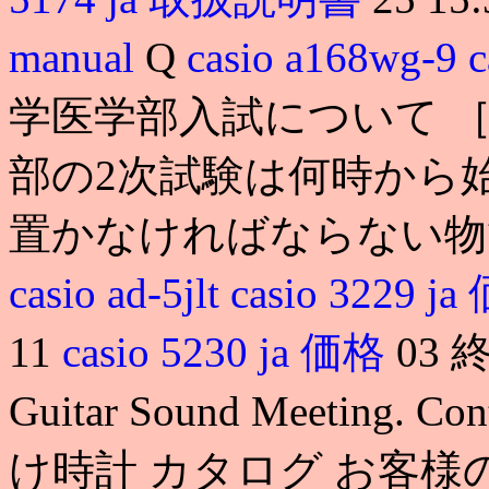
manual
Q
casio a168wg-9
c
学医学部入試について 
部の2次試験は何時から
置かなければならない物等. ca
casio ad-5jlt
casio 3229 j
11
casio 5230 ja 価格
03
Guitar Sound Meeting. C
け時計 カタログ お客