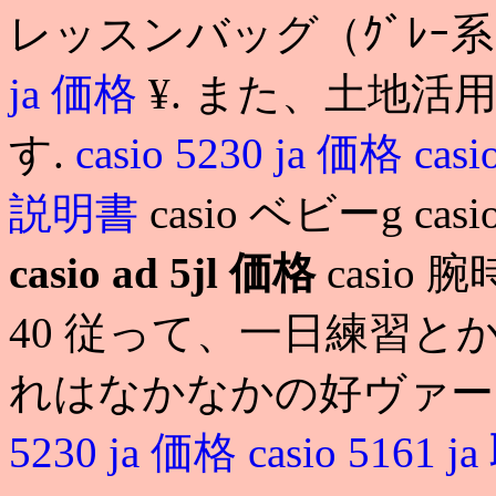
レッスンバッグ（ｸﾞﾚｰ
ja 価格
¥. また、土地
す.
casio 5230 ja 価格
casi
説明書
casio ベビーg ca
casio ad 5jl 価格
casio 
40 従って、一日練習と
れはなかなかの好ヴァー
5230 ja 価格
casio 5161