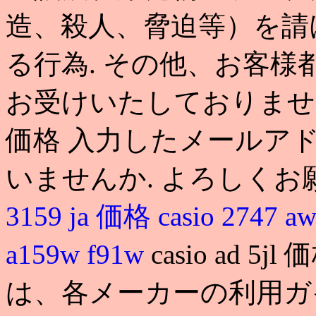
造、殺人、脅迫等）を請
る行為. その他、お客
お受けいたしておりませ
価格 入力したメールア
いませんか. よろしくお
3159 ja 価格
casio 2747 a
a159w f91w
casio ad
は、各メーカーの利用ガ