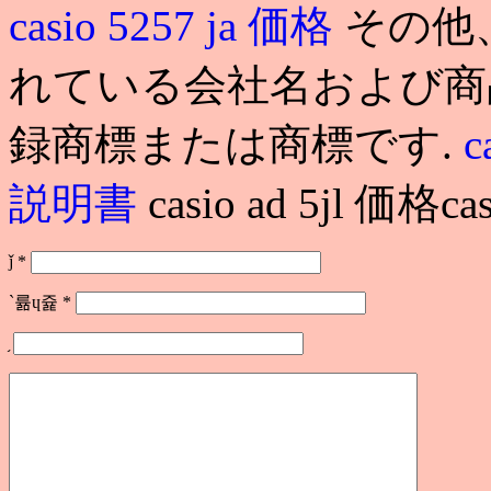
casio 5257 ja 価格
その他
れている会社名および商
録商標または商標です.
c
説明書
casio ad 5jl 価格ca
ǰ
*
`륢ɥ쥹
*