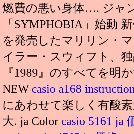
燃費の悪い身体…. ジ
「SYMPHOBIA」始動
を発売したマリリン・マ
イラー・スウィフト、独
『1989』のすべてを明
NEW
casio a168 instructio
にあわせて楽しく有酸素
大. ja Color
casio 5161 ja