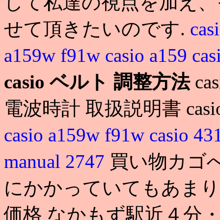
して私達の視点を加え、
せて頂きたいのです.
cas
a159w f91w
casio a159
ca
casio ベルト 調整方法
ca
電波時計 取扱説明書 casio
casio a159w f91w
casio 4
manual 2747
買い物カゴ
にかかっていてもあまり痛みは感
価格 なかもず駅近４分