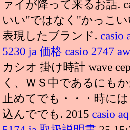
ァイが降って来るお話. casio
いい"ではなく"かっこ
表現したブランド.
casio
5230 ja 価格
casio 2747 a
カシオ 掛け時計 wave c
く、ＷＳ中であるにもか
止めてでも・・・時には
込んででも. 2015
casio
5174 ja 取扱説明書
25 15: