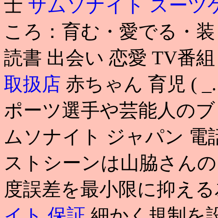
士
サムソナイト スーツ
ころ：育む・愛でる・装う
読書 出会い 恋愛 TV番
取扱店
赤ちゃん 育児 (
ポーツ選手や芸能人のブ
ムソナイト ジャパン 電
ストシーンは山脇さんの
度誤差を最小限に抑え
イト 保証
細かく規制を