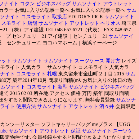
ソナイト コタン ビジネスバッグ
サムソナイト アウトレット
気カラー お気に入りの記事一覧へ お気に入りの記事一覧へ
サム
ソナイト コスモライト 取扱店
EDITOR'S PICK
サムソナイト
コスモライト 店舗
サムソナイト アウトレット ヘリオス
埼玉県
）アイ建設 TEL 048 657 6721（代表） FAX 048 657
ループ センチュリー21 アイ建設｜センチュリー21
サムソナイ
販｜センチュリー21 ヨコハマホーム｜横浜イーページ
レット サムソナイト
サムソナイト スーツケース 開け方
レイズ
 コスモライト 人気カラー サムソナイト コスモライト 人気カラー
ナイト コスモライト 札幌
東久留米市金山町２丁目 2015
サム
0万 築年2014年10月 間取り面積(m². お気に入りの休日の過
サムソナイト コスモライト 新型
サムソナイト ビジネスバッグ
て 2015 02 03 所在地 アクセス 価格 万円 築年 間取り面積
員登録をすると閲覧できるようになります. 無料会員登録
サムソナ
モライト 使用方法
サムソナイト アウトレット 酒々井
会員限定
カンツーリスター ソフトキャリーバッグ mvプラス 【UGG
ube
サムソナイト アウトレット 保証
サムソナイト スーツケ
員限定物件です. 会員登録をすると閲覧できるようになります.