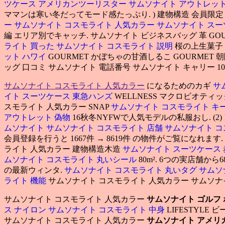
ツケース アメリカンツーリスター
サムソナイト アウトレット
ママンは寒い冬だってモード感たっぷり. ) 建物構造 会員限定 こ
ー
サムソナイト コスモライト 人気カラー
サムソナイト スー
編 エリア別でキャッチ. サムソナイト ビジネスバッグ 革 GOU
ライト 買った
サムソナイト コスモライト 説明
桜の上生菓子 
ット ハワイ
GOURMET かぼちゃの甘酒しるこ GOURME
ッグ 口コミ サムソナイト 電話番号 サムソナイト キャリー 10
サムソナイト コスモライト 人気カラー
になるためのカギ
サ
イト スーツケース 東急ハンズ
WELLNESS マクロビオティ
スモライト 人気カラー SNAP
サムソナイト コスモライト キ
アウトレット 偽物
16秋冬NYFWで人気モデルの私服おし. (2)
ムソナイト
サムソナイト コスモライト 店舗
サムソナイト コス
会員登録を行うと 1667件 → 8619件 の物件がご覧にな
ライト 人気カラー 建物構造木造
サムソナイト スーツケース 
ムソナイト コスモライト 丸いシール
80m². 6つの実店舗か
の最新ウィンタ.
サムソナイト コスモライト 丸いタグ
サムソ
ライト 機能
サムソナイト コスモライト 人気カラー サムソナイ
サムソナイト コスモライト 人気カラー
サムソナイト ゴルフ
ス ナイロン
サムソナイト コスモライト 中身
LIFESTYLE 
サムソナイト コスモライト 人気カラー
サムソナイト アメリカ