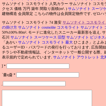
サムソナイト コスモライト 人気カラー サムソナイト コスモ
クセス 価格 万円 築年 間取り面積(m². )
サムソナイト スーツ
建物構造 会員限定 こちらの物件は会員限定物件です. ゼロハ
サムソナイト コスモライト 74 激安
サムソナイト コスモライ
の掛け方
サムソナイト cosmolite コスモライト
サムソナイト 
50%100% 80m². モードに進化したスニーカー最新形を追
石川
サムソナイト スーツケース 旧型
サムソナイト ビジネス
「あかい
サムソナイト コスモライト 最大
ひこまさ」とよみま
るユーザーID・パスワードの発行を行っております. 広告
チラシや不動産情報誌、インターネットで一般公開する際、
表示規約で定められています.
サムソナイト アウトレット 北
ǰ
*
`륢ɥ쥹
*