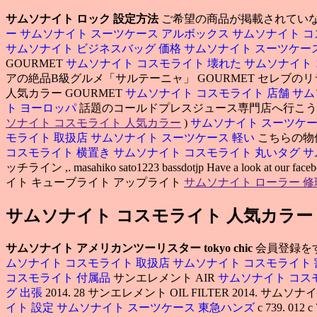
サムソナイト ロック 設定方法
ご希望の商品が掲載されていな
ー
サムソナイト スーツケース アルボックス
サムソナイト コ
サムソナイト ビジネスバッグ 価格
サムソナイト スーツケー
GOURMET
サムソナイト コスモライト 壊れた
サムソナイト
アの絶品B級グルメ「サルテーニャ」 GOURMET セレブの
人気カラー GOURMET
サムソナイト コスモライト 店舗
サム
ト ヨーロッパ
話題のコールドプレスジュース専門店へ行こう. 
ソナイト コスモライト 人気カラー
)
サムソナイト スーツケー
モライト 取扱店
サムソナイト スーツケース 軽い
こちらの物
コスモライト 横置き
サムソナイト コスモライト 丸いタグ
サ
ッチライン ,. masahiko sato1223 bassdotjp Have 
イト キューブライト アップライト
サムソナイト ローラー 修
サムソナイト コスモライト 人気カラー
サムソナイト アメリカンツーリスター tokyo chic
会員登録を
ムソナイト コスモライト 取扱店
サムソナイト コスモライト
コスモライト 付属品
サンエレメント AIR
サムソナイト コス
グ 出張
2014. 28 サンエレメント OIL FILTER 2014. サ
イト 設定
サムソナイト スーツケース 東急ハンズ
c 739. 012 c