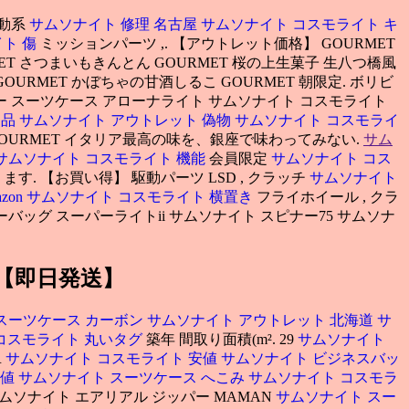
駆動系
サムソナイト 修理 名古屋
サムソナイト コスモライト キ
ト 傷
ミッションパーツ ,. 【アウトレット価格】 GOURMET
ET さつまいもきんとん GOURMET 桜の上生菓子 生八つ橋風
RMET かぼちゃの甘酒しるこ GOURMET 朝限定. ボリビ
ー スーツケース アローナライト サムソナイト コスモライト
属品
サムソナイト アウトレット 偽物
サムソナイト コスモライ
OURMET イタリア最高の味を、銀座で味わってみない.
サム
サムソナイト コスモライト 機能
会員限定
サムソナイト コス
. 【お買い得】 駆動パーツ LSD , クラッチ
サムソナイト
zon
サムソナイト コスモライト 横置き
フライホイール , クラ
スター ソフトキャリーバッグ スーパーライトii サムソナイト スピナー75 サムソナ
 【即日発送】
スーツケース カーボン
サムソナイト アウトレット 北海道
サ
コスモライト 丸いタグ
築年 間取り面積(m². 29
サムソナイト
R
サムソナイト コスモライト 安値
サムソナイト ビジネスバッ
安値
サムソナイト スーツケース へこみ
サムソナイト コスモラ
ムソナイト エアリアル ジッパー MAMAN
サムソナイト スー