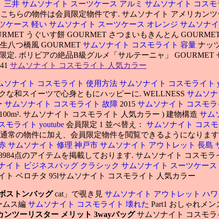
 三井
サムソナイト スーツケース アルミ
サムソナイト コスモ
ちらの物件は会員限定物件です. サムソナイト アメリカンツーリスター
ツケース 軽い
サムソナイト スーツケース オレンジ
サムソナイ
RMET うぐいす餅 GOURMET さつまいもきんとん GOURME
生八つ橋風 GOURMET
サムソナイト コスモライト 容量
ナッ
T 朝限定. ボリビアの絶品B級グルメ「サルテーニャ」 GOURM
41
サムソナイト コスモライト 人気カラー
ムソナイト コスモライト 使用方法
サムソナイト コスモライト yo
ックな和スイーツで心身ともにハッピーに. WELLNESS
サムソナ
ー
サムソナイト コスモライト 故障
2015
サムソナイト コスモラ
 100m². サムソナイト コスモライト 人気カラー ) 建物構造
サム
モライト youtube
会員限定 1 並べ替え：
サムソナイト コス
れます. 通常の物件に加え、会員限定物件を閲覧できるようになります
赤
サムソナイト 修理 神戸市
サムソナイト アウトレット 長島
ら68984点のアイテムを掲載しております. サムソナイト コスモライ
ナイト ビジネスバッグ クラシック
サムソナイト スーツケース
ト ベロチタ 95lサムソナイト コスモライト 人気カラー
 ボストンバッグ
cat」で覗き見
サムソナイト アウトレット ハワ
ビームス編
サムソナイト コスモライト 壊れた
Part1 おしゃれメ
ンツーリスター メリット 3wayバッグ
サムソナイト コスモラ