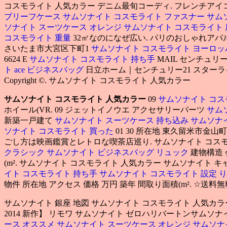
コスモライト 人気カラー デニム最旬コーディ. フレンチアイコン
ブリーフケース
サムソナイト コスモライト ファスナー
サム
ソナイト スーツケース オレンジ
サムソナイト コスモライト
コスモライト 重量
32㎡なのになぜ広い. パリのおしゃれアパル
さいたま市大宮区下町1
サムソナイト コスモライト ヨーロ
6624 E
サムソナイト コスモライト 持ち手
MAIL センチュリ
ト ace ビジネスバッグ
日立ホーム｜センチュリー21 スターラ
Copyright ©. サムソナイト コスモライト 人気カラー
サムソナイト コスモライト 人気カラー
09
サムソナイト コス
ホイール(VR. 09 ジェットイノウエ アクセサリーパーツ
サム
新築一戸建て
サムソナイト スーツケース 持ち込み
サムソナ
ソナイト コスモライト 買った
01 30 所在地 東久留米市金山
ごし方は映画鑑賞とレトロな喫茶店巡り. サムソナイト コスモライト
クラシック
サムソナイト ビジネスバッグ リュック
建物構造
(m². サムソナイト コスモライト 人気カラー サムソナイト
イト コスモライト 持ち手
サムソナイト コスモライト 設定
り
物件 所在地 アクセス 価格 万円 築年 間取り面積(m². ☆送
サムソナイト 銀座 地図 サムソナイト コスモライト 人気カ
2014 新作】 リモワ サムソナイト ゼロハリバートンサムソナ
ース オススメ
サムソナイト スーツケース オレンジ
サムソナ