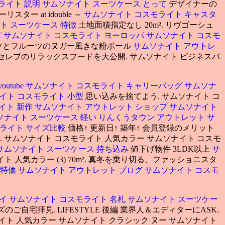
ライト 説明
サムソナイト スーツケース とって
デザイナーの
 at idouble ～
サムソナイト コスモライト キャスタ
ト スーツケース 特徴
土地面積指定なし 20m². リヴゴーシュ
T
サムソナイト コスモライト ヨーロッパ
サムソナイト コスモ
ツとフルーツのヌガー風きな粉ボール
サムソナイト アウトレ
ET セレブのリラックスフードを大公開. サムソナイト ビジネスバ
utube
サムソナイト コスモライト キャリーバッグ
サムソナ
イト コスモライト 小型
思い込みを捨てよう. サムソナイト コ
イト 新作
サムソナイト アウトレット ショップ
サムソナイト
ソナイト スーツケース 軽い
りんくうタウン アウトレット サ
モライト サイズ比較
価格↑ 更新日↑ 築年↑ 会員登録のメリット
. サムソナイト コスモライト 人気カラー サムソナイト コスモ
サムソナイト スーツケース 持ち込み
値下げ物件 3LDK以上
サ
ト 人気カラー (3) 70m². 真冬を乗り切る、ファッショニスタ
 特価
サムソナイト アウトレット ブログ
サムソナイト コスモ
イ
サムソナイト コスモライト 名札
サムソナイト スーツケー
ンズのご自宅拝見. LIFESTYLE 後編 業界人＆エディターにASK.
イト 人気カラー サムソナイト クラシック ヌー サムソナイト