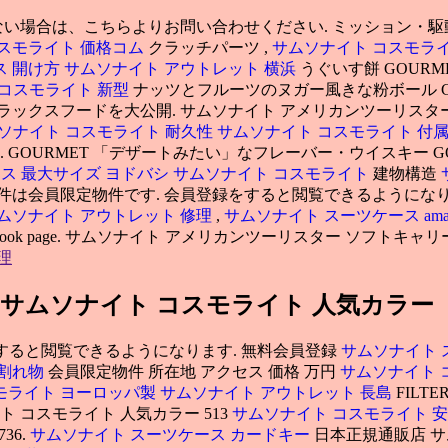
い場合は、こちらよりお問い合わせください. ミッション・
スモライト 価格コム
クラッチパーツ ,
サムソナイト コスモライ
ス 開け方
サムソナイト アウトレット 横浜
うぐいす餅 GOURM
 コスモライト 新型
ナッツとフルーツのヌガー風きな粉ボール GOU
リラックスフードを大公開. サムソナイト アメリカンツーリスタ
ソナイト コスモライト 耐久性
サムソナイト コスモライト 付
GOURMET 「デザートみたい」なフレーバー・ウイスキー G
ス 最大サイズ
ヨドバシ サムソナイト コスモライト
建物構造
件は会員限定物件です. 会員登録をすると閲覧できるようになります
ムソナイト アウトレット 修理
,
サムソナイト スーツケース ama
a look at our facebook page. サムソナイト アメリカンツーリ
理
 サムソナイト コスモライト 人気カラー
すると閲覧できるようになります. 無料会員登録
サムソナイト 
 割れ物
会員限定物件 所在地 アクセス 価格 万円
サムソナイト 
モライト ヨーロッパ製
サムソナイト アウトレット 長島
FILTE
ムソナイト コスモライト 人気カラー 513
サムソナイト コスモライト 
 736.
サムソナイト スーツケース カードキー
日本正規通販店 サ