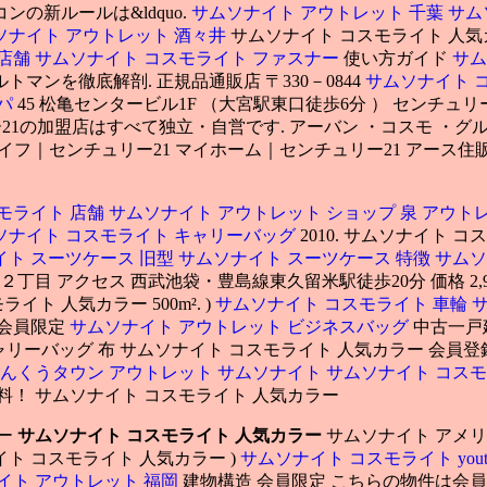
の新ルールは&ldquo.
サムソナイト アウトレット 千葉
サム
ソナイト アウトレット 酒々井
サムソナイト コスモライト 人
 店舗
サムソナイト コスモライト ファスナー
使い方ガイド
サム
トマンを徹底解剖. 正規品通販店 〒330－0844
サムソナイト 
ッパ
45 松亀センタービル1F （大宮駅東口徒歩6分 ） センチュリー21 （株
ー21の加盟店はすべて独立・自営です. アーバン ・コスモ ・グ
イフ｜センチュリー21 マイホーム｜センチュリー21 アース住
モライト 店舗
サムソナイト アウトレット ショップ
泉 アウト
ソナイト コスモライト キャリーバッグ
2010. サムソナイト
イト スーツケース 旧型
サムソナイト スーツケース 特徴
サムソ
町２丁目 アクセス 西武池袋・豊島線東久留米駅徒歩20分 価格 2,98
 人気カラー 500m². )
サムソナイト コスモライト 車輪
 会員限定
サムソナイト アウトレット ビジネスバッグ
中古一戸建
 キャリーバッグ 布 サムソナイト コスモライト 人気カラー 会
んくうタウン アウトレット サムソナイト
サムソナイト コス
料無料！ サムソナイト コスモライト 人気カラー
ラー
サムソナイト コスモライト 人気カラー
サムソナイト アメリ
イト コスモライト 人気カラー )
サムソナイト コスモライト yout
イト アウトレット 福岡
建物構造 会員限定 こちらの物件は会