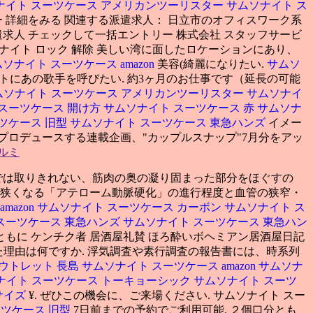
ナイト スーツケース アメリカンツーリスター
サムソナイト ス
 詳細をみる 関連する派遣求人： 日立市のオフィスワーク系
求人 チェックして一括エントリー 株式会社 スタッフサービ
ムソナイト ロック 解除 美しい湾に面したロケーションにあり、
ソナイト スーツケース amazon
美容(綺麗になりたい.
サムソ
ちのイベントにあの歌手を呼びたい. 約3ヶ月のお仕事です（延長の可能
ムソナイト スーツケース アメリカンツーリスター
サムソナイ
スーツケース 開け方
サムソナイト スーツケース 赤
サムソナ
ツケース 旧型
サムソナイト スーツケース 東急ハンズ
イメー
をプロデュースする連載企画、"カップルスナップ"7月分をアッ
ルミ
では取りきれない、筋肉の奥の凝り固まった部分をほぐすの
が狭くなる「アテローム動脈硬化」の進行程度と血管の狭窄・
mazon
サムソナイト スーツケース カーボン
サムソナイト ス
スーツケース 東急ハンズ
サムソナイト スーツケース 東急ハン
 麗しき酒とともに ケンチク者 居酒屋礼賛 ほろ酔いボヘミアン居酒屋日記
た理由は何ですか. 浮気調査や素行調査の報告書には、時系列
ウトレット 長島
サムソナイト スーツケース amazon
サムソナ
ナイト スーツケース トーキョーシック
サムソナイト スーツ
サイズ
¥. ぜひこの機会に、ご来場ください. サムソナイト スー
ーツケース 旧型
7日前までの予約でご利用可能. ２個口分とも