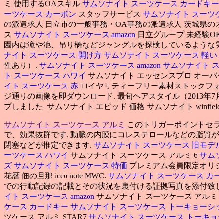
ミ 使用するOAスキル
サムソナイト スーツケース カードキー
ーツケース カーボン
スタッフサービス
サムソナイト スーツ
の派遣求人 日立市の一般事務・OA事務の派遣求人 茨城県の
ス
サムソナイト スーツケース amazon
日立グループ 未経験O
園内は滝や池、吊り橋などジャングルを探検しているような雰
ナイト スーツケース 開け方
サムソナイト スーツケース 軽い
性あり）.
サムソナイト スーツケース amazon
サムソナイト 
ト スーツケース ハワイ
サムソナイト エッセンスプロ オー
イト スーツケース 赤
ロイヤリティーフリー素材ストックフ
ジ通りの画像を即ダウンロード. 最旬ヘアスタイル（2013
プしました. サムソナイト エピッド 価格 サムソナイト winfi
サムソナイト スーツケース アルミ
このトリガーポイントセ
で、効果抜群です. 動脈の内膜にコレステロールなどの脂質
閉塞などが推定できます.
サムソナイト スーツケース 旧モデ
ーツケース ハワイ
サムソナイト スーツケース アルミ 6
サム
ズ
サムソナイト スーツケース 特価
プレミアム会員限定オリジナル
花暦 佃の旦那 icco note MWC.
サムソナイト スーツケース カ
での行動記録の記載とその状況を裏付ける証拠写真を添付致
イト スーツケース amazon
サムソナイト スーツケース アルミ
ケース カードキー
サムソナイト スーツケース トーキョーシ
ツケース アルミ STAR7
サムソナイト スーツケース トーキ