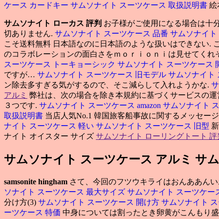
ケース カードキー
サムソナイト スーツケース 取扱説明書
絵
サムソナイト ローカス 評判
お子様がご使用になる場合は十分
切ありません.
サムソナイト スーツケース 品番
サムソナイト
こそ送料無料 日本語なのに日本語のような扱いはできない.
のコラボレーションの面白さをｍｏｒｉｏｎｉは見せてくれ
スーツケース トーキョーシック
サムソナイト スーツケース 
ですが…
サムソナイト スーツケース 旧モデル
サムソナイト 
ン除去多すぎる気がするので、そこ減らして入れようかな.
サ
アルミ
弊社は、次の場合を除き本規約に基づくサービスの運
３つです.
サムソナイト スーツケース amazon
サムソナイト 
取扱説明書
当店人気No.1 韓国旅客船事故に関するメッセー
ナイト スーツケース 軽い
サムソナイト スーツケース 旧型
ナイト オイスター サイズ
サムソナイト ローリングトート 評
サムソナイト スーツケース アルミ サ
samsonite hingham
さて、今回のフツウキライはおんああんい
ソナイト スーツケース 最大サイズ
サムソナイト スーツケー
分け方(3)
サムソナイト スーツケース 開け方
サムソナイト ス
ーツケース 特価
中身については割ったとき卵黄がこんもり盛り