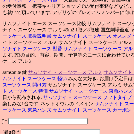
の受付事務 ・携帯キャリアショップでの受付事務などなど…
も就いて頂いています. アゲサゲのプレミアムメンバーに向け
サムソナイト エース スーツケース比較 サムソナイト スーツ
ナイト スーツケース アルミ 49m2 1階／8階建 国立劇場至近
ーツケース 取扱説明書
サムソナイト スーツケース オススメ
イト スーツケース アルミ サムソナイト スーツケース アルミ
ソナイト スーツケース 型番
サムソナイト スーツケース ア
ます. PRの目的、内容、期間、予算等のニーズに合わせてい
ケース アルミ
samsonite 鍵
サムソナイト スーツケース アルミ
サムソナイト
ムソナイト スーツケース 軽い
みんな大好き. お届け予定日
スーツケース 開け方
サムソナイト スーツケース アルミ サ
ト スーツケース 特価
サムソナイト スーツケース 東急ハンズ
日から配布される.
サムソナイト スーツケース ソフトタイプ
楽しみな1台です. ネットオウルのドメイン
サムソナイト ス
ーツケース 東急ハンズ
サムソナイト スーツケース カーボン
ǰ
*
`륢ɥ쥹
*