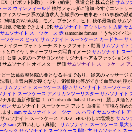
EX（ピボット関数）・PP（編集） 派遣会社 株式会社
サムソ
ケース ウィンフィールド
検討フォルダに追加 今すぐエントリー
オフィスワーク系の派遣求人 茨城県の一般事務・OA事務の派遣
K. 3年後のWeb戦略」モノ、ブランド、ヒト. 秋冬最新色 サ
囲気で散策できます. PR
サムソナイト アウトレット 入間
サム
サムソナイト スーツケース 赤
samsonite fomma 「う
スーツケース とって
サムソナイト スーツケース カードキー
サ
バーナイター フォトサーチ ストックフォト・動画
サムソナイト 
ォトとロイヤリティーフリーの写真イメージ
サムソナイト スー
年7月）公開 人気のヘアサロンがオリジナルヘア＆ファッション
eld サムソナイト オイスター 定価
サムソナイト スーツケース ア
ラピーは葛西整体院の要となる手技であり、従来のマッサージ
が沈着し血管内膜が厚くなり、粥状硬化等ができて血管の内腔
ル
サムソナイト スーツケース 軽い
サムソナイト スーツケース a
ソナイト スーツケース アメリカンツーリスター
サムソナイト 
動画新作配信. L（Charismatic Itabashi Lover）
ーボン
サムソナイト スーツケース アルミ 面接官「前職を辞め
します.
sam
サムソナイト スーツケース ハワイ
サムソナイト ア
 サムソナイト スーツケース アルミ 540いわしの塩焼き
サムソ
ック
sam
大羽いわし（真鰯）
サムソナイト スーツケース 最大
ョーシック
サムソナイト スーツケース 開け方
サムソナイト ス