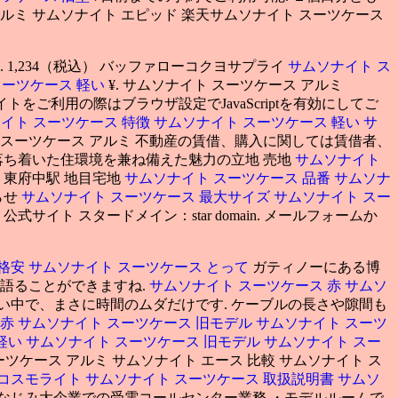
ルミ サムソナイト エピッド 楽天サムソナイト スーツケース
1,234（税込） バッファローコクヨサプライ
サムソナイト ス
スーツケース 軽い
¥. サムソナイト スーツケース アルミ
トをご利用の際はブラウザ設定でJavaScriptを有効にしてご
イト スーツケース 特徴
サムソナイト スーツケース 軽い
サ
 スーツケース アルミ 不動産の賃借、購入に関しては賃借者、
落ち着いた住環境を兼ね備えた魅力の立地 売地
サムソナイト
 東府中駅 地目宅地
サムソナイト スーツケース 品番
サムソナ
らせ
サムソナイト スーツケース 最大サイズ
サムソナイト スー
番
公式サイト スタードメイン：star domain. メールフォームか
 格安
サムソナイト スーツケース とって
ガティノーにある博
語ることができますね.
サムソナイト スーツケース 赤
サムソ
ない中で、まさに時間のムダだけです. ケーブルの長さや隙間も
 赤
サムソナイト スーツケース 旧モデル
サムソナイト スーツ
軽い
サムソナイト スーツケース 旧モデル
サムソナイト スー
 スーツケース アルミ サムソナイト エース 比較 サムソナイト ス
 コスモライト
サムソナイト スーツケース 取扱説明書
サムソ
なじみ大企業での受電コールセンター業務 ・モデルルームで