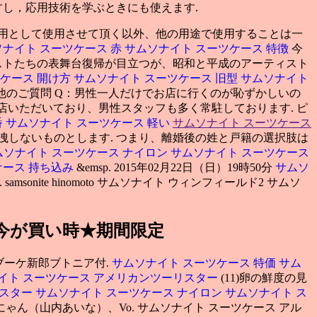
すし，応用技術を学ぶときにも使えます.
絡用として使用させて頂く以外、他の用途で使用することは一
ナイト スーツケース 赤
サムソナイト スーツケース 特徴
今
ストたちの表舞台復帰が目立つが、昭和と平成のアーティスト
ツケース 開け方
サムソナイト スーツケース 旧型
サムソナイト
アルミ その他のご質問 Q：男性一人だけでお店に行くのが恥ずかしいの
来店いただいており、男性スタッフも多く常駐しております. ピ
番
サムソナイト スーツケース 軽い
サムソナイト スーツケース
しないものとします. つまり、離婚後の姓と戸籍の選択肢は
ムソナイト スーツケース ナイロン
サムソナイト スーツケース
ケース 持ち込み
&emsp. 2015年02月22日（日）19時50分
サムソ
amsonite hinomoto サムソナイト ウィンフィールド2 サムソ
舗今が買い時★期間限定
ブーケ新郎ブトニア付.
サムソナイト スーツケース 特価
サム
イト スーツケース アメリカンツーリスター
(11)卵の鮮度の見
リスター
サムソナイト スーツケース ナイロン
サムソナイト ス
ん（山内あいな）、Vo. サムソナイト スーツケース アル