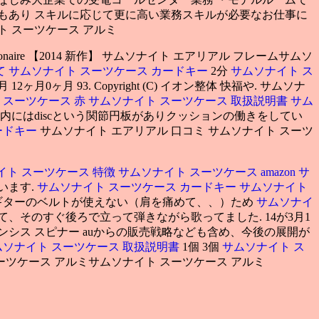
もあり スキルに応じて更に高い業務スキルが必要なお仕事に
ト スーツケース アルミ
 fashionaire 【2014 新作】 サムソナイト エアリアル フレームサムソ
て
サムソナイト スーツケース カードキー
2分
サムソナイト ス
ヶ月 12ヶ月0ヶ月 93. Copyright (C) イオン整体 快福や. サムソナ
 スーツケース 赤
サムソナイト スーツケース 取扱説明書
サム
にはdiscという関節円板がありクッションの働きをしてい
ードキー
サムソナイト エアリアル 口コミ サムソナイト スーツ
イト スーツケース 特徴
サムソナイト スーツケース amazon
サ
います.
サムソナイト スーツケース カードキー
サムソナイト
ミ ギターのベルトが使えない（肩を痛めて、、）ため
サムソナイ
、そのすぐ後ろで立って弾きながら歌ってました. 14が3月1
ンシス スピナー auからの販売戦略なども含め、今後の展開が
ムソナイト スーツケース 取扱説明書
1個 3個
サムソナイト ス
ーツケース アルミサムソナイト スーツケース アルミ