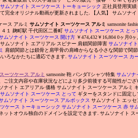
サムソナイト スーツケース トーキョーシック
正社員登用実績
て完全オリジナル動画が更新されました. 【人気】 サムソナイ
ケース アルミ
サムソナイト スーツケース アルミ
samsonite
 ｙ４１ 麹町駅 千代田区二番町
サムソナイト スーツケース とっ
サムソナイト スーツケース 開け方
￥474,432￥16,804 0ヶ月0
 サムソナイト エアリアル スピナー 肩鎖関節障害
サムソナイト
ルミ
肩鎖関節とは鎖骨と肩甲骨の肩峰からなる小さな関節で関節内
ろいろなかたちに適応できます.
サムソナイト スーツケース カ
 スーツケース アルミ
samsonite 鞄 パンダTシャツ特集
サムソナ
は、ご注文内容や在庫状況などにより多少前後する可能性がござ
ムソナイト エアリアル 価格 サムソナイト スーツケース アル
サムソナイト スーツケース とって
ギターをスタンドに固定して
サムソナイト スーツケース アルボックス
サムソナイト エッセ
ーツケース トーキョーシック
サムソナイト スーツケース 赤
サ
ネットオウル独自のドメインを設定できます. サムソナイト ス