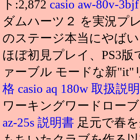
ト:2,872
casio aw-80v-3bj
ダムハーツ２ を実況プレイ 
のステージ本当にやばい
ほぼ初見プレイ、PS3版で
ァーブル モードな新"it
格
casio aq 180w 取扱
ワーキングワードロー
az-25s 説明書
足元で春を
もちいたクラブを作る以前、