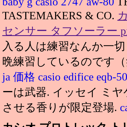
baby g
casio 2747 aw-80
T
TASTEMAKERS & CO.
センサー タフソーラー prw 
入る人は練習なんか一切
晩練習しているのです
ja 価格
casio edifice eqb-5
ーは武器. イッセイ ミ
させる香りが限定登場.
c