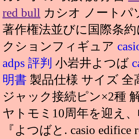
red bull
カシオ ノートパ
著作権法並びに国際条約
クションフィギュア
casi
adps 評判
小岩井よつば
c
明書
製品仕様 サイズ 全高
ジャック接続ピン×2種 
ヤトモミ10周年を迎え
『よつばと. casio edifi