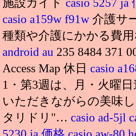
施設ガイド
casio 5257 j
casio a159w f91w
介護サ
種類や介護にかかる費用な
android au
235 8484 37
Access Map 休日
casio a1
1・第3週は、月・火曜日連
いただきながらの美味しい
タリドリ"…
casio ad-5jl
5230 ja 価格
casio aw-80 h