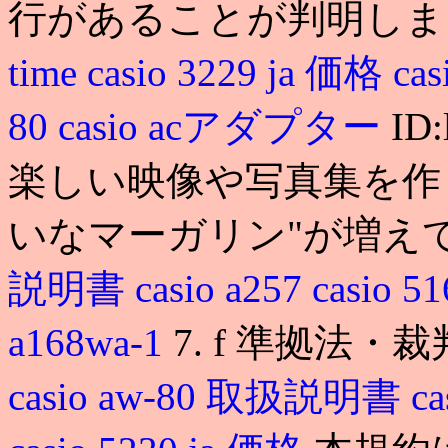
行があることが判明しまし
time
casio 3229 ja 価格
cas
80
casio acアダプター
ID
楽しい映像や写真集を作り
いなマーガリン"が増え
説明書
casio a257
casio 5
a168wa-1
7. f 準拠法・
casio aw-80 取扱説明書
c