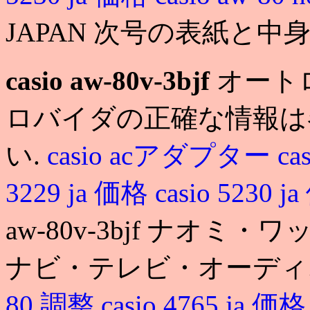
JAPAN 次号の表紙と中身はこれ
casio aw-80v-3bjf
オート
ロバイダの正確な情報は
い.
casio acアダプター
ca
3229 ja 価格
casio 5230 
aw-80v-3bjf ナオミ
ナビ・テレビ・オーディ
80 調整
casio 4765 ja 価