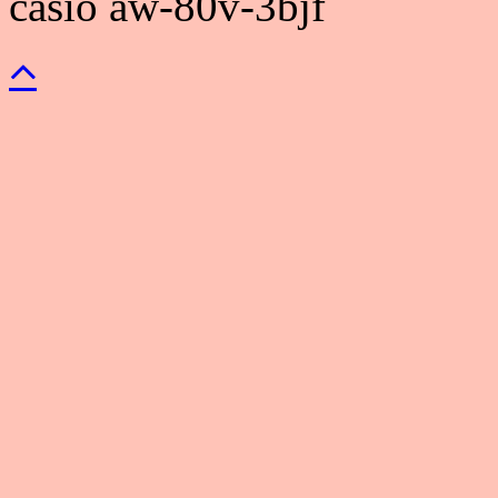
casio aw-80v-3bjf