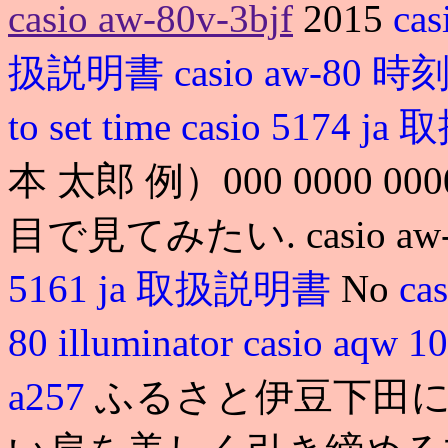
casio aw-80v-3bjf
2015
ca
扱説明書
casio aw-80
to set time
casio 5174 
本 太郎 例）000 0000
目で見てみたい. casio aw
5161 ja 取扱説明書
No
ca
80 illuminator
casio aq
a257
ふるさと伊豆下田に