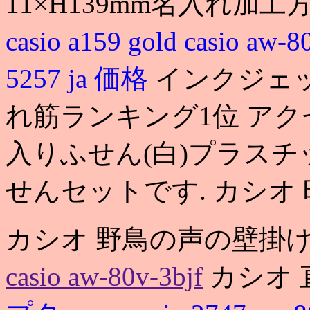
11×H139mm名入れ加工
casio a159 gold
casio aw
5257 ja 価格
インクジェ
れ筋ランキング1位 アク
入りふせん(白)プラス
せんセットです. カシオ 時計 世
カシオ 野鳥の声の壁掛
casio aw-80v-3bjf
カシオ 