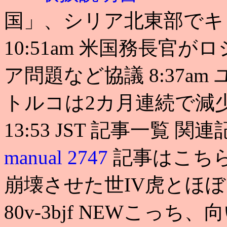
国」、シリア北東部でキ
10:51am 米国務長官
ア問題など協議 8:37a
トルコは2カ月連続で減少＝Ｉ
13:53 JST 記事一覧 
manual 2747
記事はこち
崩壊させた世IV虎とほぼ同じ顔へ2
80v-3bjf NEWこっち、向いて