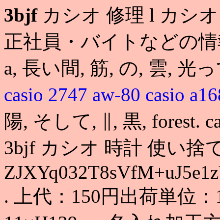
3bjf
カシオ 修理 l カシオ 時計
正社員・バイトなどの情報
a, 長い間, 筋, の, 雲,
casio 2747 aw-80
casio a1
陽, そして, ∥, 黒, forest. cas
3bjf カシオ 時計 使い捨
ZJXYq032T8sVfM+uJ5e1
. 上代：150円出荷単位