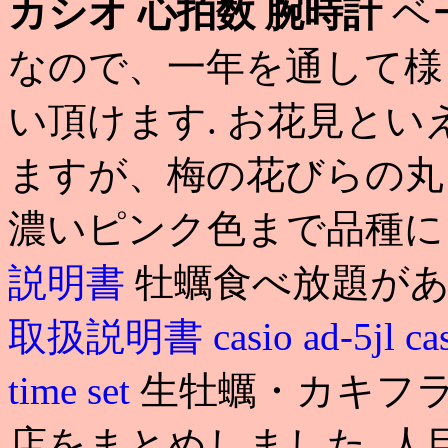
カシオ 心拍数 腕時計
ベ
なので、一年を通して様
い頂けます. お花見と
ますが、梅の花びらの丸
濃いピンク色まで品種
説明書
牡蠣食べ放題が
取扱説明書
casio ad-5jl
ca
time set
生牡蠣・カキフ
店をまとめしました. 