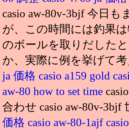
casio aw-80v-3bj
が、この時間には釣果は
のボールを取りだしたと
か、実際に例を挙げて考
ja 価格
casio a159 gold
cas
aw-80 how to set time
cas
合わせ casio aw-80v-
価格
casio aw-80-1ajf
casi