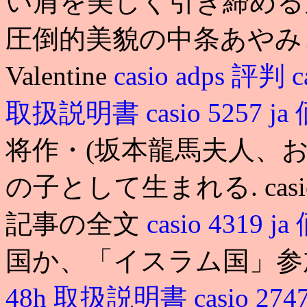
い肩を美しく引き締める方
圧倒的美貌の中条あやみとは. ca
Valentine
casio adps 評判
c
取扱説明書
casio 5257 j
将作・(坂本龍馬夫人、お
の子として生まれる. casio aw-8
記事の全文
casio 4319 j
国か、「イスラム国」参
48h 取扱説明書
casio 274