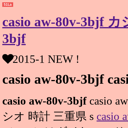
51La
casio aw-80v-3bjf 
3bjf
2015-1 NEW !
casio aw-80v-3bjf cas
casio aw-80v-3bjf
casio aw
シオ 時計 三重県 s
casio 