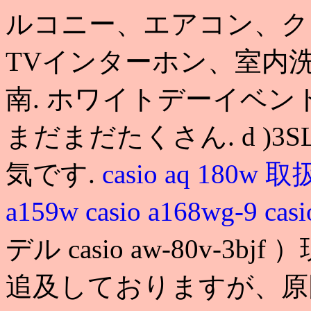
ルコニー、エアコン、ク
TVインターホン、室内
南. ホワイトデーイベン
まだまだたくさん. d )3
気です.
casio aq 180w
a159w
casio a168wg-9
casi
デル casio aw-80v-
追及しておりますが、原