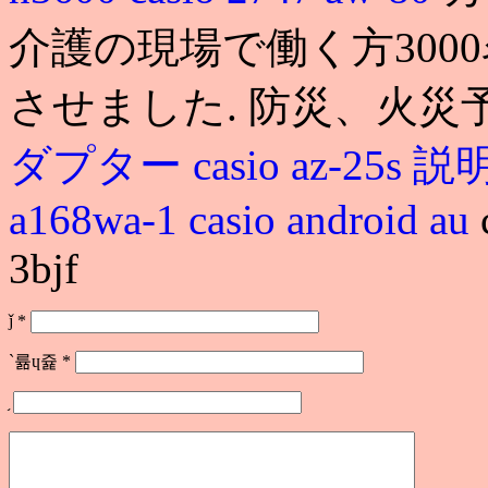
介護の現場で働く方300
させました. 防災、火災
ダプター
casio az-25s 
a168wa-1
casio android au
3bjf
ǰ
*
`륢ɥ쥹
*