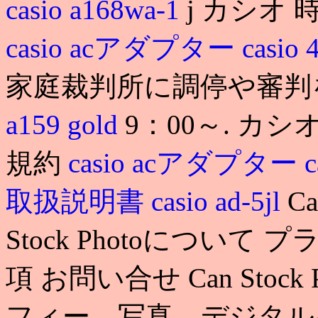
casio a168wa-1
j カシオ 
casio acアダプター
casio
家庭裁判所に調停や審判
a159 gold
9：00～. カ
規約
casio acアダプター
取扱説明書
casio ad-5jl
C
Stock Photoについ
項 お問い合せ Can Sto
フィー、写真、デジタル